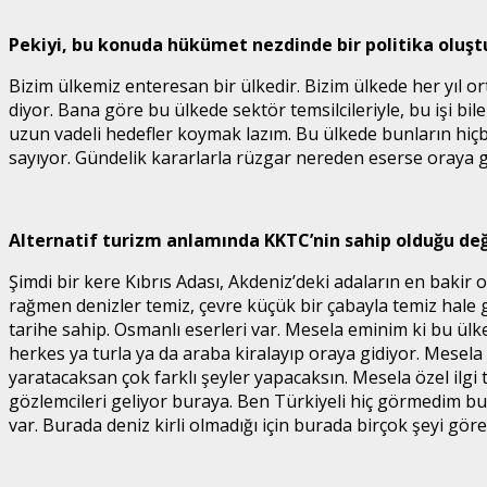
Pekiyi, bu konuda hükümet nezdinde bir politika oluş
Bizim ülkemiz enteresan bir ülkedir. Bizim ülkede her yıl o
diyor. Bana göre bu ülkede sektör temsilcileriyle, bu işi bile
uzun vadeli hedefler koymak lazım. Bu ülkede bunların hiç
sayıyor. Gündelik kararlarla rüzgar nereden eserse oraya g
Alternatif turizm anlamında KKTC’nin sahip olduğu değe
Şimdi bir kere Kıbrıs Adası, Akdeniz’deki adaların en bakir
rağmen denizler temiz, çevre küçük bir çabayla temiz hale get
tarihe sahip. Osmanlı eserleri var. Mesela eminim ki bu ül
herkes ya turla ya da araba kiralayıp oraya gidiyor. Mesela
yaratacaksan çok farklı şeyler yapacaksın. Mesela özel ilg
gözlemcileri geliyor buraya. Ben Türkiyeli hiç görmedim bura
var. Burada deniz kirli olmadığı için burada birçok şeyi göreb