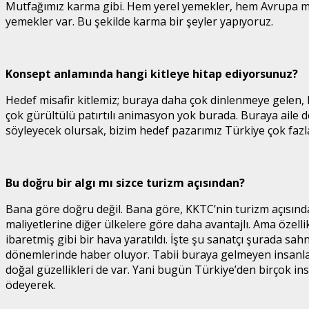
Mutfağımız karma gibi. Hem yerel yemekler, hem Avrupa mutf
yemekler var. Bu şekilde karma bir şeyler yapıyoruz.
Konsept anlamında hangi kitleye hitap ediyorsunuz?
Hedef misafir kitlemiz; buraya daha çok dinlenmeye gelen, 
çok gürültülü patırtılı animasyon yok burada. Buraya aile d
söyleyecek olursak, bizim hedef pazarımız Türkiye çok fazl
Bu doğru bir algı mı sizce turizm açısından?
Bana göre doğru değil. Bana göre, KKTC’nin turizm açısınd
maliyetlerine diğer ülkelere göre daha avantajlı. Ama özell
ibaretmiş gibi bir hava yaratıldı. İşte şu sanatçı şurada s
dönemlerinde haber oluyor. Tabii buraya gelmeyen insanlar da
doğal güzellikleri de var. Yani bugün Türkiye’den birçok i
ödeyerek.