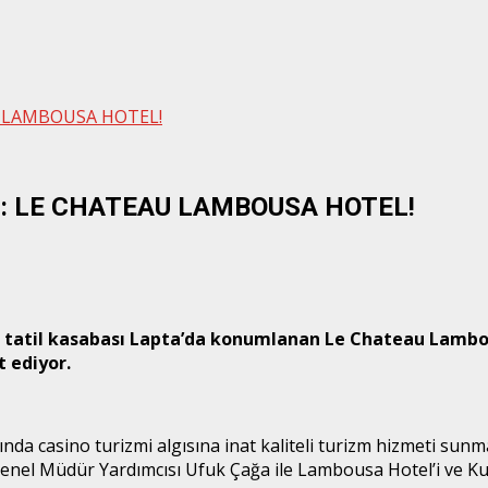
U LAMBOUSA HOTEL!
İ: LE CHATEAU LAMBOUSA HOTEL!
üçük tatil kasabası Lapta’da konumlanan Le Chateau Lamb
t ediyor.
 casino turizmi algısına inat kaliteli turizm hizmeti sunmay
el Müdür Yardımcısı Ufuk Çağa ile Lambousa Hotel’i ve Kuze