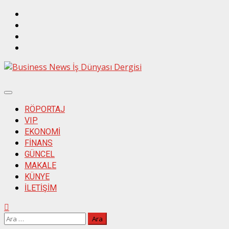
Skip
Twitter
to
İnstagram
content
Linkedin
Facebook
Primary
Menu
RÖPORTAJ
VIP
EKONOMİ
FİNANS
GÜNCEL
MAKALE
KÜNYE
İLETİŞİM
Arama: