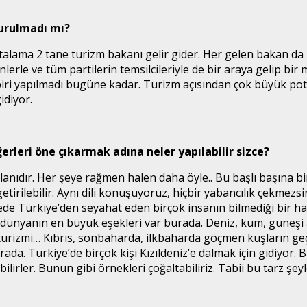
turulmadı mı?
rtalama 2 tane turizm bakanı gelir gider. Her gelen bakan da
nlerle ve tüm partilerin temsilcileriyle de bir araya gelip bir
biri yapılmadı bugüne kadar. Turizm açısından çok büyük po
idiyor.
rleri öne çıkarmak adına neler yapılabilir sizce?
 olanıdır. Her şeye rağmen halen daha öyle.. Bu başlı başına
irilebilir. Aynı dili konuşuyoruz, hiçbir yabancılık çekmezsin,
kede Türkiye’den seyahat eden birçok insanın bilmediği bir h
 dünyanın en büyük eşekleri var burada. Deniz, kum, güneşi a
i turizmi… Kıbrıs, sonbaharda, ilkbaharda göçmen kuşların geç
da. Türkiye’de birçok kişi Kızıldeniz’e dalmak için gidiyor. 
ilirler. Bunun gibi örnekleri çoğaltabiliriz. Tabii bu tarz şey