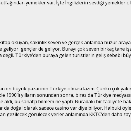
ağından yemekler var. İşte İngilizlerin sevdiği yemekler ol
kitap okuyan, sakinlik seven ve gerçek anlamda huzur arayan
e geliyor, gençler de geliyor. Burayı çok seven birkaç tane i
a değil. Türkiye’den buraya gelen turistlerin geliş sebebi b
an en büyük pazarının Türkiye olması lazım. Çünkü çok yakın
ikle 1990’lı yılların sonundan sonra, biraz da Türkiye medyas
ahne aldı, bu sanatçı bilmem ne yaptı. Buradaki bir faaliyete
 doğal olarak sadece casino var diye biliyor. Halbuki öyle de
nsan gezilecek görülecek yerler anlamında KKTC’den daha zayı