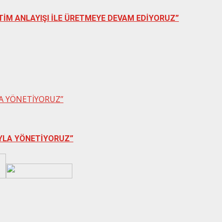
ETİM ANLAYIŞI İLE ÜRETMEYE DEVAM EDİYORUZ”
LA YÖNETİYORUZ”
ÂYLA YÖNETİYORUZ”