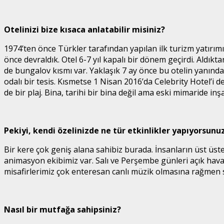
Otelinizi bize kısaca anlatabilir misiniz?
1974’ten önce Türkler tarafından yapılan ilk turizm yatırımı
önce devraldık. Otel 6-7 yıl kapalı bir dönem geçirdi. Aldıkta
de bungalov kısmı var. Yaklaşık 7 ay önce bu otelin yanında 
odalı bir tesis. Kısmetse 1 Nisan 2016’da Celebrity Hotel’i d
de bir plaj. Bina, tarihi bir bina değil ama eski mimaride 
Pekiyi, kendi özelinizde ne tür etkinlikler yapıyorsunu
Bir kere çok geniş alana sahibiz burada. İnsanların üst üste
animasyon ekibimiz var. Salı ve Perşembe günleri açık hav
misafirlerimiz çok enteresan canlı müzik olmasına rağmen s
Nasıl bir mutfağa sahipsiniz?