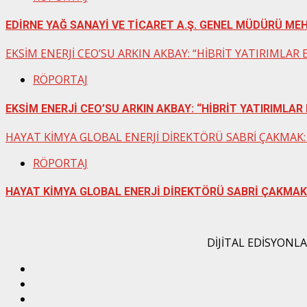
EDİRNE YAĞ SANAYİ VE TİCARET A.Ş. GENEL MÜDÜRÜ MEH
EKSİM ENERJİ CEO’SU ARKIN AKBAY: “HİBRİT YATIRIML
RÖPORTAJ
EKSİM ENERJİ CEO’SU ARKIN AKBAY: “HİBRİT YATIRIMLA
HAYAT KİMYA GLOBAL ENERJİ DİREKTÖRÜ SABRİ ÇAKMAK: 
RÖPORTAJ
HAYAT KİMYA GLOBAL ENERJİ DİREKTÖRÜ SABRİ ÇAKMAK:
DİJİTAL EDİSYONL
Twitter
İnstagram
Linkedin