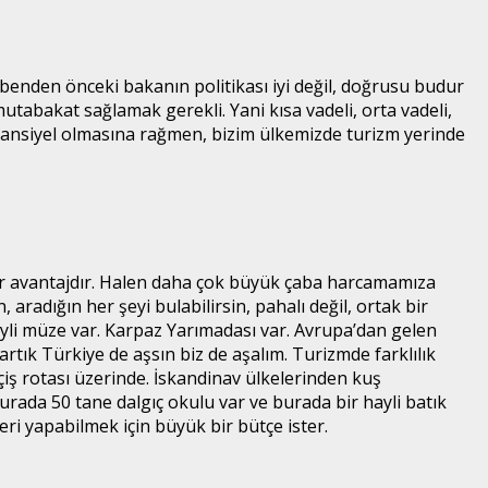
 benden önceki bakanın politikası iyi değil, doğrusu budur
 mutabakat sağlamak gerekli. Yani kısa vadeli, orta vadeli,
tansiyel olmasına rağmen, bizim ülkemizde turizm yerinde
 bir avantajdır. Halen daha çok büyük çaba harcamamıza
 aradığın her şeyi bulabilirsin, pahalı değil, ortak bir
ayli müze var. Karpaz Yarımadası var. Avrupa’dan gelen
rtık Türkiye de aşsın biz de aşalım. Turizmde farklılık
iş rotası üzerinde. İskandinav ülkelerinden kuş
Burada 50 tane dalgıç okulu var ve burada bir hayli batık
leri yapabilmek için büyük bir bütçe ister.