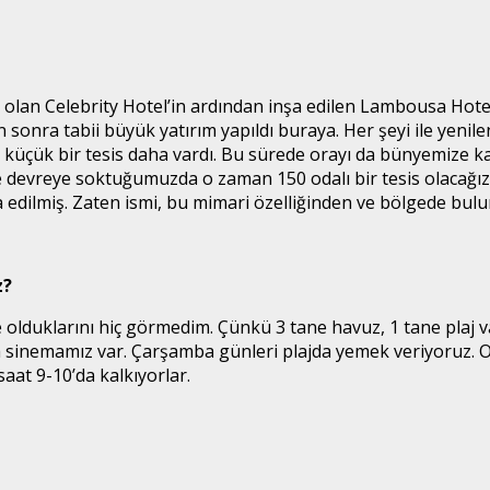
 olan Celebrity Hotel’in ardından inşa edilen Lambousa Hotel’
n sonra tabii büyük yatırım yapıldı buraya. Her şeyi ile yenilen
küçük bir tesis daha vardı. Bu sürede orayı da bünyemize katt
e devreye soktuğumuzda o zaman 150 odalı bir tesis olacağız. Ş
inşa edilmiş. Zaten ismi, bu mimari özelliğinden ve bölgede b
z?
 olduklarını hiç görmedim. Çünkü 3 tane havuz, 1 tane plaj var
a sinemamız var. Çarşamba günleri plajda yemek veriyoruz. O
aat 9-10’da kalkıyorlar.