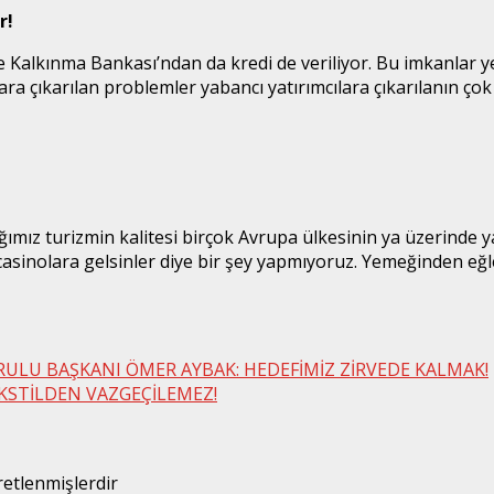
r!
ye Kalkınma Bankası’ndan da kredi de veriliyor. Bu imkanlar 
ılara çıkarılan problemler yabancı yatırımcılara çıkarılanın ç
mız turizmin kalitesi birçok Avrupa ülkesinin ya üzerinde ya
 casinolara gelsinler diye bir şey yapmıyoruz. Yemeğinden eğ
ULU BAŞKANI ÖMER AYBAK: HEDEFİMİZ ZİRVEDE KALMAK!
KSTİLDEN VAZGEÇİLEMEZ!
retlenmişlerdir