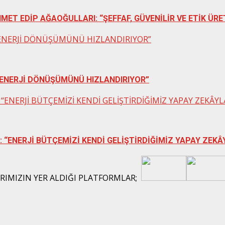
MET EDİP AĞAOĞULLARI: “ŞEFFAF, GÜVENİLİR VE ETİK ÜR
AR ENERJİ DÖNÜŞÜMÜNÜ HIZLANDIRIYOR”
R ENERJİ DÖNÜŞÜMÜNÜ HIZLANDIRIYOR”
“ENERJİ BÜTÇEMİZİ KENDİ GELİŞTİRDİĞİMİZ YAPAY ZEKÂY
 “ENERJİ BÜTÇEMİZİ KENDİ GELİŞTİRDİĞİMİZ YAPAY ZEK
ARIMIZIN YER ALDIĞI PLATFORMLAR;