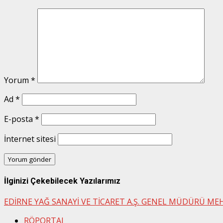
Yorum
*
Ad
*
E-posta
*
İnternet sitesi
İlginizi Çekebilecek Yazılarımız
EDİRNE YAĞ SANAYİ VE TİCARET A.Ş. GENEL MÜDÜRÜ MEH
RÖPORTAJ