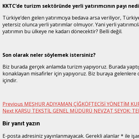
KKTC’de turizm sektöründe yerli yatırımcının payı nedi
Türkiye’den gelen yatırımcıya bedava arsa veriliyor, Türki
yetersiz olunca yerli yatırımlar olmuyor. Yani yerli yatırımc
yatırımın bu ülkeye ne kadarı dönecektir? Belli değil.
Son olarak neler söylemek istersiniz?
Biz burada gerçek anlamda turizm yapıyoruz. Burada yaptığı
konaklayan misafirler için yapıyoruz. Biz buraya gelenlere
içindir.
Post
Previous
MEŞHUR ADIYAMAN ÇİĞKÖFTECİSİ YÖNETİM KUR
Next
KARSU TEKSTİL GENEL MÜDÜRÜ NEVZAT SEYOK: TE
navigation
Bir yanıt yazın
E-posta adresiniz yayınlanmayacak.
Gerekli alanlar
*
ile işa