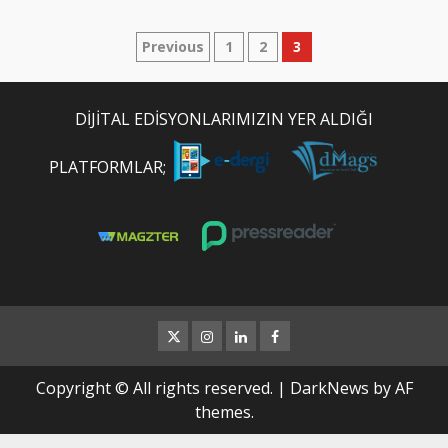
Yazı
Previous
1
2
3
sayfalaması
DİJİTAL EDİSYONLARIMIZIN YER ALDIĞI
PLATFORMLAR;
Twitter
İnstagram
Linkedin
Facebook
Copyright © All rights reserved.
|
DarkNews
by AF
themes.