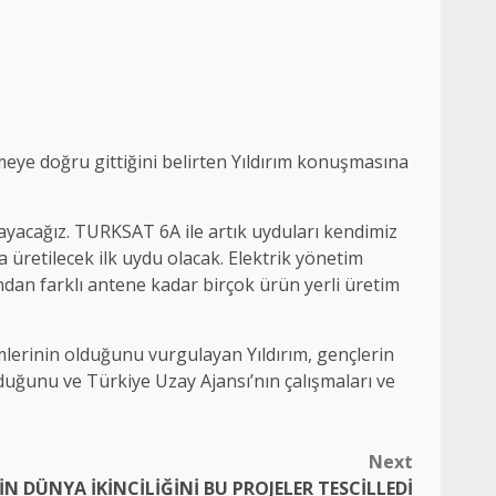
eye doğru gittiğini belirten Yıldırım konuşmasına
yacağız. TURKSAT 6A ile artık uyduları kendimiz
a üretilecek ilk uydu olacak. Elektrik yönetim
dan farklı antene kadar birçok ürün yerli üretim
lümlerinin olduğunu vurgulayan Yıldırım, gençlerin
olduğunu ve Türkiye Uzay Ajansı’nın çalışmaları ve
Next
İN DÜNYA İKİNCİLİĞİNİ BU PROJELER TESCİLLEDİ