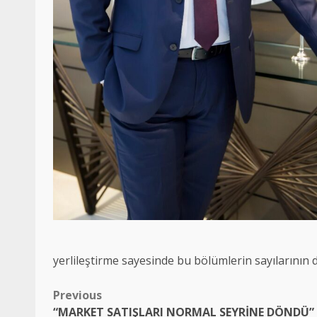
yerlileştirme sayesinde bu bölümlerin sayılarının 
Post
Previous
“MARKET SATIŞLARI NORMAL SEYRİNE DÖNDÜ”