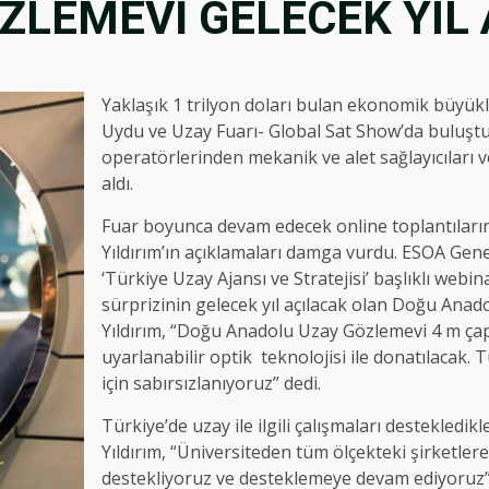
ZLEMEVİ GELECEK YIL 
Yaklaşık 1 trilyon doları bulan ekonomik büyük
Uydu ve Uzay Fuarı- Global Sat Show’da buluştu.
operatörlerinden mekanik ve alet sağlayıcıları v
aldı.
Fuar boyunca devam edecek online toplantıların
Yıldırım’ın açıklamaları damga vurdu. ESOA Gene
‘Türkiye Uzay Ajansı ve Stratejisi’ başlıklı webi
sürprizinin gelecek yıl açılacak olan Doğu Ana
Yıldırım, “Doğu Anadolu Uzay Gözlemevi 4 m çapı
uyarlanabilir optik teknolojisi ile donatılacak. 
için sabırsızlanıyoruz” dedi.
Türkiye’de uzay ile ilgili çalışmaları destekledi
Yıldırım, “Üniversiteden tüm ölçekteki şirketlere
destekliyoruz ve desteklemeye devam ediyoruz”