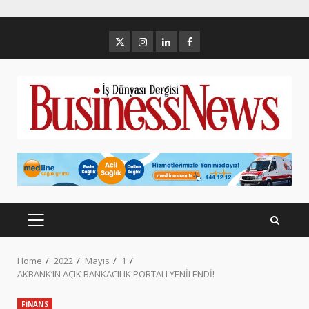
Skip
to
Twitter
İnstagram
Linkedin
Facebook
content
PRIMARY
MENU
Home
2022
Mayıs
1
AKBANK’IN AÇIK BANKACILIK PORTALI YENİLENDİ!
FİNANS