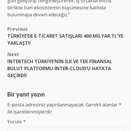
gün geliştirip zenginleştirerek, iş ortaklarımızla
birlikte tüm ekosistemin büyümesine katkıda
bulunmaya devam edeceğiz.”
Post
Previous
TÜRKİYE’DE E-TİCARET SATIŞLARI 400 MİLYAR TL’YE
navigation
YAKLAŞTI!
Next
INTERTECH TÜRKİYE’NİN İLK VE TEK FİNANSAL
BULUT PLATFORMU İNTER-CLOUD’U HAYATA
GEÇİRDİ!
Bir yanıt yazın
E-posta adresiniz yayınlanmayacak.
Gerekli alanlar
*
ile işaretlenmişlerdir
Yorum
*