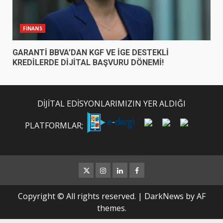
FİNANS
GARANTİ BBVA’DAN KGF VE İGE DESTEKLİ
KREDİLERDE DİJİTAL BAŞVURU DÖNEMİ!
DİJİTAL EDİSYONLARIMIZIN YER ALDIĞI
PLATFORMLAR;
Twitter
İnstagram
Linkedin
Facebook
Copyright © All rights reserved.
|
DarkNews
by AF
themes.