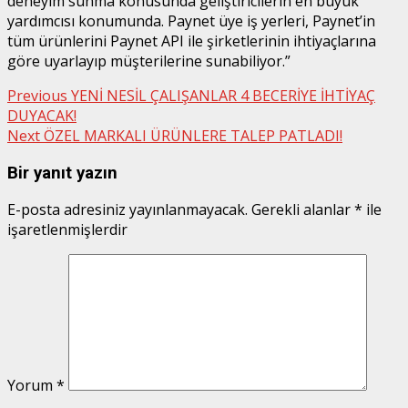
deneyim sunma konusunda geliştiricilerin en büyük
yardımcısı konumunda. Paynet üye iş yerleri, Paynet’in
tüm ürünlerini Paynet API ile şirketlerinin ihtiyaçlarına
göre uyarlayıp müşterilerine sunabiliyor.”
Post
Previous
YENİ NESİL ÇALIŞANLAR 4 BECERİYE İHTİYAÇ
DUYACAK!
navigation
Next
ÖZEL MARKALI ÜRÜNLERE TALEP PATLADI!
Bir yanıt yazın
E-posta adresiniz yayınlanmayacak.
Gerekli alanlar
*
ile
işaretlenmişlerdir
Yorum
*