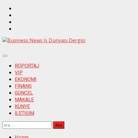
Skip
Twitter
to
İnstagram
content
Linkedin
Facebook
Primary
Menu
RÖPORTAJ
VIP
EKONOMİ
FİNANS
GÜNCEL
MAKALE
KÜNYE
İLETİŞİM
Arama:
Home