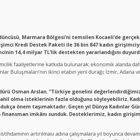
düncüsü, Marmara Bölgesi’ni temsilen Kocaeli’de gerçe
şimci Kredi Destek Paketi ile 36 bin 847 kadın girişimciy
mcinin 14,4 milyar TL’lik destekten yararlandığını duyurd
şimcilik faaliyetlerine katkıda bulunarak; ekonomik alanda d
nlar Buluşmaları’nın ikinci etabın yeni durağı; İzmir, Adana
dürü Osman Arslan
,
“Türkiye genelini değerlendirdiğimi
ahil olma isteklerinin fazla olduğunu söyleyebiliriz. Kad
ldukça önem taşımaktadır. Geçen yıl Dünya Kadınlar Gün
 finansman imkânı sunduk. Desteklerimiz, kadın girişi
 istihdamının artırılması adına çalışmalara yıl boyunca devam