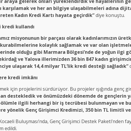
ir araya gelerek onları yüreklendirdik ve hayallerinin 
nı karşılamak ve her an bilgiye ulaşabilmeleri adına dijit
Üreten Kadın Kredi Kartı hayata geçirdik”
diye konuştu.
 kredi kullandı
z misyonunun bir parçası olarak kadınlarımızın üretke
 kurabilmelerine kolaylık sağlamak ve var olan işletmele
erinde olduğu gibi Marmara Bölgesi’nde de yoğun ilgi gör
 Tekirdağ ve Yalova illerimizden 36 bin 847 kadın girişimc
mciye ulaşarak 14,4 milyar TL’lik kredi desteği sağladık”
d
ere kredi imkânı
tmek için projelerini sürdürüyor. Bu projeler ışığında genç gir
aman destekledik ve önümüzdeki dönemde de gençlerin 
lümle ilgili herhangi bir iş tecrübesi bulunmayan ve bu
re yönelik Genç Girişimci Kredimizi, 350 bin TL limitli v
aeli Buluşması’nda, Genç Girişimci Destek Paketi’nden fayda
 edildi.