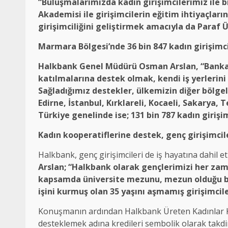
“Buluşmalarımızda kadın girişimcilerimiz ile b
Akademisi ile girişimcilerin eğitim ihtiyaçları
girişimciliğini geliştirmek amacıyla da Paraf 
Marmara Bölgesi’nde 36 bin 847 kadın girişimci
Halkbank Genel Müdürü Osman Arslan, “Bankamı
katılmalarına destek olmak, kendi iş yerlerini
Sağladığımız destekler, ülkemizin diğer bölgel
Edirne, İstanbul, Kırklareli, Kocaeli, Sakarya,
Türkiye genelinde ise; 131 bin 787 kadın girişi
Kadın kooperatiflerine destek, genç girişimcil
Halkbank, genç girişimcileri de iş hayatına dahil e
Arslan; “Halkbank olarak gençlerimizi her z
kapsamda ü
niversite mezunu, mezun olduğu bö
işini kurmuş olan 35 yaşını aşmamış girişimcile
Konuşmanın ardından Halkbank Üreten Kadınlar Koc
desteklemek adına kredileri sembolik olarak takdim