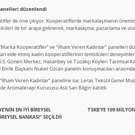
anelleri düzenlendi
ifler de öne çıkıyor. Kooperatiflerde markalaşmanın önemi
cileri ile bir araya gelinerek, markalaşma, pazarlama ve so
Marka Kooperatifler” ve “İlham Veren Kadınlar” panelleri 
ı elde etmiş kadın kooperatiflerinin temsilcileri deneyimleri
 S.S. Gönen Merkez, Hasanbey ve Tuzakçı Köyleri Tarımsal K
 Birlik Başkanı Nuket Özcan panelin konuşmacıları arasında y
am Veren Kadınlar” paneline ise; Leras Tekstil Genel Müdü
Aromaterapi Kurucusu Aslı San Bilgin katıldı.
E’NİN EN İYİ BİREYSEL
TSKB’YE 109 MİLYO
İREYSEL BANKASI” SEÇİLDİ!