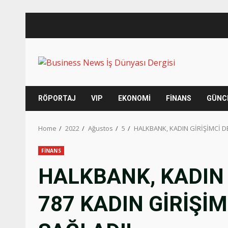
Skip
to
content
RÖPORTAJ
VIP
EKONOMİ
FİNANS
GÜNC
Home
2022
Ağustos
5
HALKBANK, KADIN GİRİŞİMCİ DE
FİNANS
HALKBANK, KADIN G
787 KADIN GİRİŞİM