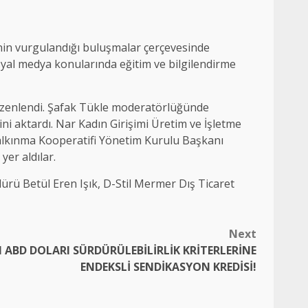
nin vurgulandığı buluşmalar çerçevesinde
syal medya konularında eğitim ve bilgilendirme
düzenlendi. Şafak Tükle moderatörlüğünde
ni aktardı. Nar Kadın Girişimi Üretim ve İşletme
alkınma Kooperatifi Yönetim Kurulu Başkanı
er aldılar.
rü Betül Eren Işık, D-Stil Mermer Dış Ticaret
Next
N ABD DOLARI SÜRDÜRÜLEBİLİRLİK KRİTERLERİNE
ENDEKSLİ SENDİKASYON KREDİSİ!