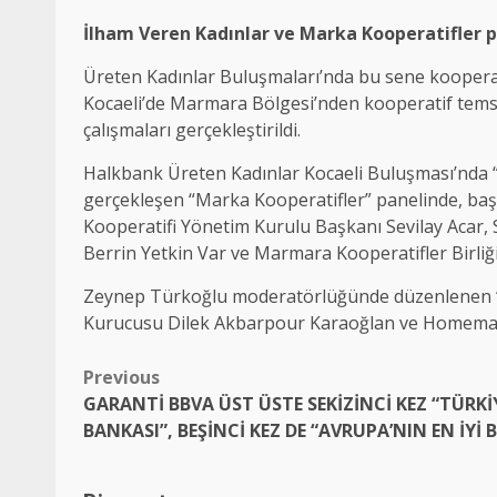
İlham Veren Kadınlar ve Marka Kooperatifler p
Üreten Kadınlar Buluşmaları’nda bu sene kooperat
Kocaeli’de Marmara Bölgesi’nden kooperatif temsil
çalışmaları gerçekleştirildi.
Halkbank Üreten Kadınlar Kocaeli Buluşması’nda “
gerçekleşen “Marka Kooperatifler” panelinde, başar
Kooperatifi Yönetim Kurulu Başkanı Sevilay Acar,
Berrin Yetkin Var ve Marmara Kooperatifler Birliği
Zeynep Türkoğlu moderatörlüğünde düzenlenen “İlh
Kurucusu Dilek Akbarpour Karaoğlan ve Homemade 
Post
Previous
GARANTİ BBVA ÜST ÜSTE SEKİZİNCİ KEZ “TÜRKİY
navigation
BANKASI”, BEŞİNCİ KEZ DE “AVRUPA’NIN EN İYİ B