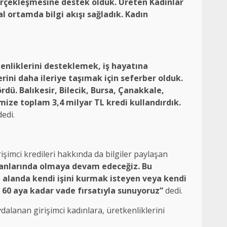
gerçekleşmesine destek olduk. Üreten Kadınlar
al ortamda bilgi akışı sağladık. Kadın
nliklerini desteklemek, iş hayatına
rini daha ileriye taşımak için seferber olduk.
dü. Balıkesir, Bilecik, Bursa, Çanakkale,
imize toplam 3,4 milyar TL kredi kullandırdık.
edi.
işimci kredileri hakkında da bilgiler paylaşan
yanlarında olmaya devam edeceğiz. Bu
 alanda kendi işini kurmak isteyen veya kendi
e 60 aya kadar vade fırsatıyla sunuyoruz”
dedi.
lanan girişimci kadınlara, üretkenliklerini