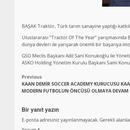
BAŞAK Traktör, Türk tarım sanayine yaptığı katkıl
Uluslararası “Tractor Of The Year” yarışmasında B
dünya devleri ile yarışarak önemli bir başarıya imz
GSO Meclis Başkanı Adil Sani Konukoğlu ile Yönet
ASKO Holding Yönetim Kurulu Başkanı Sami Konuk
Post
Previous
KAAN DEMİR SOCCER ACADEMY KURUCUSU KAAN
navigation
MODERN FUTBOLUN ÖNCÜSÜ OLMAYA DEVAM E
Bir yanıt yazın
E-posta adresiniz yayınlanmayacak.
Gerekli alanl
Yorum
*