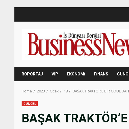
Skip
to
content
RÖPORTAJ
VIP
EKONOMİ
FİNANS
GÜNC
Home
2023
Ocak
18
BAŞAK TRAKTÖR’E BİR ÖDÜL DAH
GÜNCEL
BAŞAK TRAKTÖR’E 