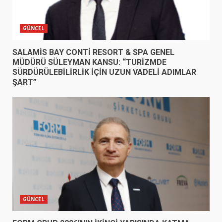
GÜNCEL
SALAMİS BAY CONTİ RESORT & SPA GENEL
MÜDÜRÜ SÜLEYMAN KANSU: “TURİZMDE
SÜRDÜRÜLEBİLİRLİK İÇİN UZUN VADELİ ADIMLAR
ŞART”
GÜNCEL