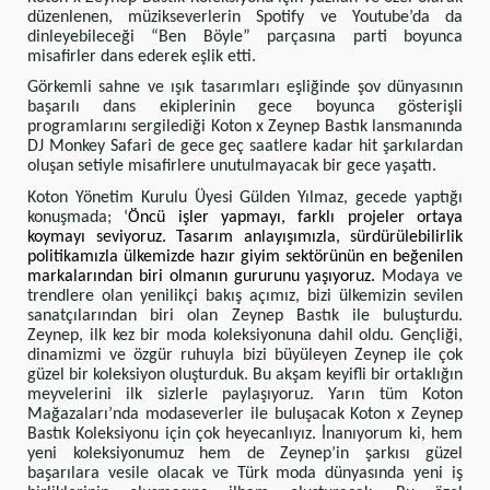
düzenlenen, müzikseverlerin Spotify ve Youtube’da da
dinleyebileceği “Ben Böyle” parçasına parti boyunca
misafirler dans ederek eşlik etti.
Görkemli sahne ve ışık tasarımları eşliğinde şov dünyasının
başarılı dans ekiplerinin gece boyunca gösterişli
programlarını sergilediği Koton x Zeynep Bastık lansmanında
DJ Monkey Safari de gece geç saatlere kadar hit şarkılardan
oluşan setiyle misafirlere unutulmayacak bir gece yaşattı.
Koton Yönetim Kurulu Üyesi Gülden Yılmaz, gecede yaptığı
konuşmada; ‘
Öncü işler yapmayı, farklı projeler ortaya
koymayı seviyoruz. Tasarım anlayışımızla, sürdürülebilirlik
politikamızla ülkemizde hazır giyim sektörünün en beğenilen
markalarından biri olmanın gururunu yaşıyoruz.
Modaya ve
trendlere olan yenilikçi bakış açımız, bizi ülkemizin sevilen
sanatçılarından biri olan Zeynep Bastık ile buluşturdu.
Zeynep, ilk kez bir moda koleksiyonuna dahil oldu. Gençliği,
dinamizmi ve özgür ruhuyla bizi büyüleyen Zeynep ile çok
güzel bir koleksiyon oluşturduk. Bu akşam keyifli bir ortaklığın
meyvelerini ilk sizlerle paylaşıyoruz. Yarın tüm Koton
Mağazaları’nda modaseverler ile buluşacak Koton x Zeynep
Bastık Koleksiyonu için çok heyecanlıyız. İnanıyorum ki, hem
yeni koleksiyonumuz hem de Zeynep’in şarkısı güzel
başarılara vesile olacak ve Türk moda dünyasında yeni iş