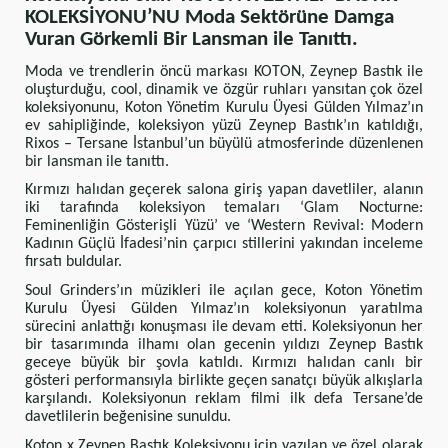
KOLEKSİYONU’NU Moda Sektörüne Damga
Vuran Görkemli Bir Lansman ile Tanıttı.
Moda ve trendlerin öncü markası KOTON, Zeynep Bastık ile
oluşturduğu, cool, dinamik ve özgür ruhları yansıtan çok özel
koleksiyonunu, Koton Yönetim Kurulu Üyesi Gülden Yılmaz’ın
ev sahipliğinde, koleksiyon yüzü Zeynep Bastık’ın katıldığı,
Rixos – Tersane İstanbul’un büyülü atmosferinde düzenlenen
bir lansman ile tanıttı.
Kırmızı halıdan geçerek salona giriş yapan
davetliler, alanın
iki tarafında koleksiyon temaları ‘Glam Nocturne:
Feminenliğin Gösterişli Yüzü’ ve ‘Western Revival: Modern
Kadının Güçlü İfadesi’nin çarpıcı stillerini yakından inceleme
fırsatı buldular.
Soul Grinders’ın müzikleri ile açılan gece, Koton Yönetim
Kurulu Üyesi Gülden Yılmaz’ın koleksiyonun yaratılma
sürecini anlattığı konuşması ile devam etti. Koleksiyonun her
bir tasarımında ilhamı olan gecenin yıldızı Zeynep Bastık
geceye büyük bir şovla katıldı. Kırmızı halıdan canlı bir
gösteri performansıyla birlikte geçen sanatçı büyük alkışlarla
karşılandı. Koleksiyonun reklam filmi ilk defa Tersane’de
davetlilerin beğenisine sunuldu.
Koton x Zeynep Bastık Koleksiyonu için yazılan ve özel olarak