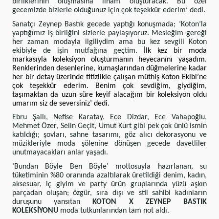
birliklerinin oluşmasına ilham oluşturacak. Bu özel
gecemizde bizlerle olduğunuz için çok teşekkür ederim’ dedi.
Sanatçı Zeynep Bastık gecede yaptığı konuşmada; ‘Koton’la
yaptığımız iş birliğini sizlerle paylaşıyoruz. Mesleğim gereği
her zaman modayla ilgiliydim ama bu kez sevgili Koton
ekibiyle de işin mutfağına geçtim.
İlk kez bir moda
markasıyla koleksiyon oluşturmanın heyecanını yaşadım.
Renklerinden desenlerine, kumaşlarından düğmelerine kadar
her bir detay üzerinde titizlikle çalışan müthiş Koton Ekibi’ne
çok teşekkür ederim. Benim çok sevdiğim, giydiğim,
taşımaktan da uzun süre keyif alacağım bir koleksiyon oldu
umarım siz de seversiniz’ dedi.
Ebru Şallı, Nefise Karatay, Ece Dizdar, Ece Vahapoğlu,
Mehmet Özer, Selin Geçit, Umut Kurt gibi pek çok ünlü ismin
katıldığı; şovları, sahne tasarımı, göz alıcı dekorasyonu ve
müzikleriyle moda şölenine dönüşen gecede davetliler
unutmayacakları anlar yaşadı.
‘Bundan Böyle Ben Böyle’ mottosuyla hazırlanan, su
tüketiminin %80 oranında azaltılarak üretildiği denim, kadın,
aksesuar, iç giyim ve party ürün gruplarında yüzü aşkın
parçadan oluşan; özgür, sıra dışı ve stil sahibi kadınların
duruşunu yansıtan
KOTON X ZEYNEP BASTIK
KOLEKSİYONU
moda tutkunlarından tam not aldı.