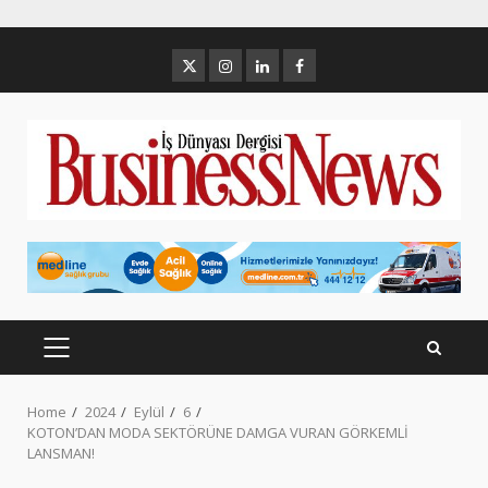
Skip
to
Twitter
İnstagram
Linkedin
Facebook
content
PRIMARY
MENU
Home
2024
Eylül
6
KOTON’DAN MODA SEKTÖRÜNE DAMGA VURAN GÖRKEMLİ
LANSMAN!