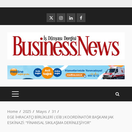
Skip
to
Twitter
İnstagram
Linkedin
Facebook
content
PRIMARY
MENU
Home
2025
Mayıs
31
EGE İHRACATÇI BİRLİKLERİ ( EİB ) KOORDİNATÖR BAŞKANI JAK
ESKİNAZİ: “FİNANSAL SIKILAŞMA DERİNLEŞİYOR”