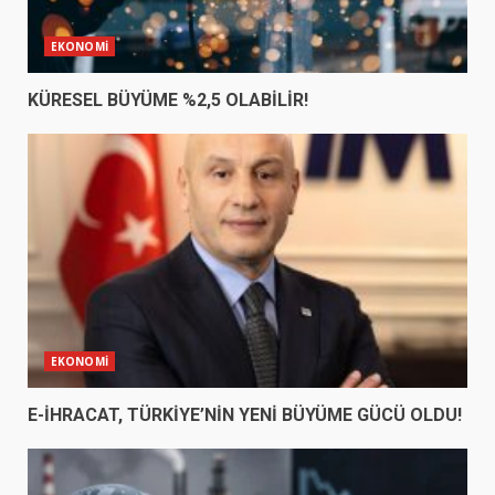
EKONOMİ
KÜRESEL BÜYÜME %2,5 OLABİLİR!
EKONOMİ
E-İHRACAT, TÜRKİYE’NİN YENİ BÜYÜME GÜCÜ OLDU!