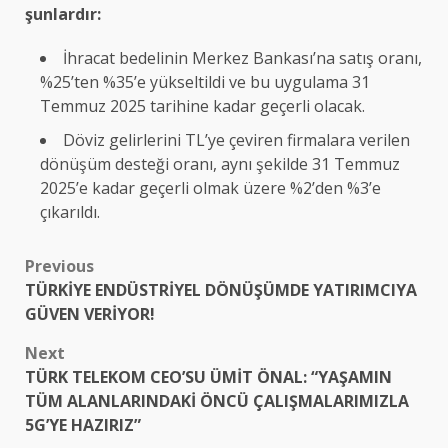
şunlardır:
İhracat bedelinin Merkez Bankası’na satış oranı,
%25’ten %35’e yükseltildi ve bu uygulama 31
Temmuz 2025 tarihine kadar geçerli olacak.
Döviz gelirlerini TL’ye çeviren firmalara verilen
dönüşüm desteği oranı, aynı şekilde 31 Temmuz
2025’e kadar geçerli olmak üzere %2’den %3’e
çıkarıldı.
Post
Previous
TÜRKİYE ENDÜSTRİYEL DÖNÜŞÜMDE YATIRIMCIYA
navigation
GÜVEN VERİYOR!
Next
TÜRK TELEKOM CEO’SU ÜMİT ÖNAL: “YAŞAMIN
TÜM ALANLARINDAKİ ÖNCÜ ÇALIŞMALARIMIZLA
5G’YE HAZIRIZ”