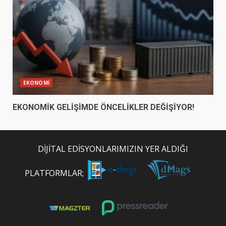
EKONOMİ
EKONOMİK GELİŞİMDE ÖNCELİKLER DEĞİŞİYOR!
DİJİTAL EDİSYONLARIMIZIN YER ALDIĞI
PLATFORMLAR;