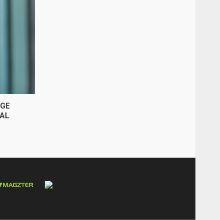
İGE
TAL