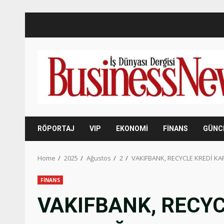
Skip
to
content
RÖPORTAJ
VIP
EKONOMİ
FİNANS
GÜNC
Home
2025
Ağustos
2
VAKIFBANK, RECYCLE KREDİ KA
FİNANS
VAKIFBANK, RECYC