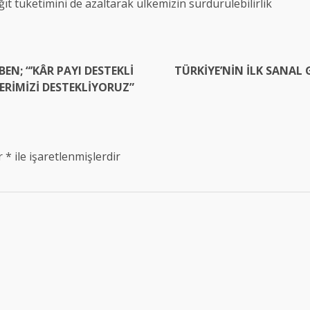
kâğıt tüketimini de azaltarak ülkemizin sürdürülebilirlik
N; “’KÂR PAYI DESTEKLİ
TÜRKİYE’NİN İLK SANAL 
LERİMİZİ DESTEKLİYORUZ”
ar
*
ile işaretlenmişlerdir