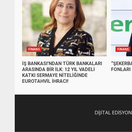
FİNANS
FİNANS
İŞ BANKASI’NDAN TÜRK BANKALARI
“ŞEKERBA
ARASINDA BİR İLK: 12 YIL VADELİ
FONLARI 
KATKI SERMAYE NİTELİĞİNDE
EUROTAHVİL İHRACI!
DİJİTAL EDİSYO