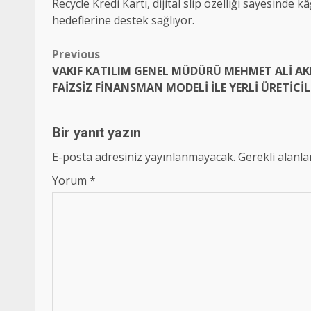
Recycle Kredi Kartı, dijital slip özelliği sayesinde 
hedeflerine destek sağlıyor.
Post
Previous
VAKIF KATILIM GENEL MÜDÜRÜ MEHMET ALİ AKBE
navigation
FAİZSİZ FİNANSMAN MODELİ İLE YERLİ ÜRETİCİ
Bir yanıt yazın
E-posta adresiniz yayınlanmayacak.
Gerekli alanl
Yorum
*