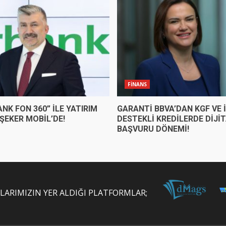
FİNANS
NK FON 360” İLE YATIRIM
GARANTİ BBVA’DAN KGF VE 
ŞEKER MOBİL’DE!
DESTEKLİ KREDİLERDE DİJİ
BAŞVURU DÖNEMİ!
NLARIMIZIN YER ALDIĞI PLATFORMLAR;