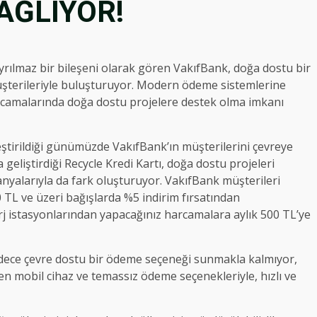
AĞLIYOR!
 ayrılmaz bir bileşeni olarak gören VakıfBank, doğa dostu bir
müşterileriyle buluşturuyor. Modern ödeme sistemlerine
harcamalarında doğa dostu projelere destek olma imkanı
eştirildiği günümüzde VakıfBank’ın müşterilerini çevreye
geliştirdiği Recycle Kredi Kartı, doğa dostu projeleri
nyalarıyla da fark oluşturuyor. VakıfBank müşterileri
0 TL ve üzeri bağışlarda %5 indirim fırsatından
şarj istasyonlarından yapacağınız harcamalara aylık 500 TL’ye
sadece çevre dostu bir ödeme seçeneği sunmakla kalmıyor,
ren mobil cihaz ve temassız ödeme seçenekleriyle, hızlı ve