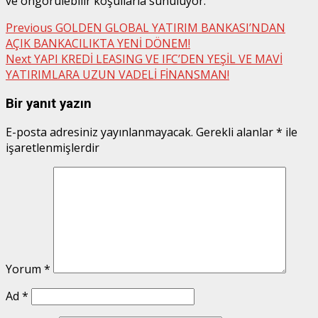
ve öngörülebilir koşullarla sunuluyor.
Post
Previous
GOLDEN GLOBAL YATIRIM BANKASI’NDAN
AÇIK BANKACILIKTA YENİ DÖNEM!
navigation
Next
YAPI KREDİ LEASING VE IFC’DEN YEŞİL VE MAVİ
YATIRIMLARA UZUN VADELİ FİNANSMAN!
Bir yanıt yazın
E-posta adresiniz yayınlanmayacak.
Gerekli alanlar
*
ile
işaretlenmişlerdir
Yorum
*
Ad
*