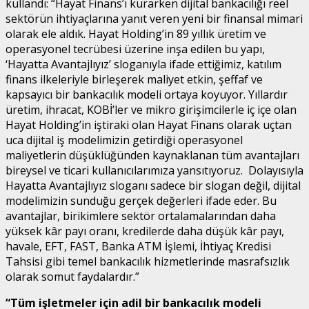
kullandı: “Hayat Finans’ı kurarken dijital bankacılığı reel
sektörün ihtiyaçlarına yanıt veren yeni bir finansal mimari
olarak ele aldık. Hayat Holding’in 89 yıllık üretim ve
operasyonel tecrübesi üzerine inşa edilen bu yapı,
‘Hayatta Avantajlıyız’ sloganıyla ifade ettiğimiz, katılım
finans ilkeleriyle birleşerek maliyet etkin, şeffaf ve
kapsayıcı bir bankacılık modeli ortaya koyuyor. Yıllardır
üretim, ihracat, KOBİ’ler ve mikro girişimcilerle iç içe olan
Hayat Holding’in iştiraki olan Hayat Finans olarak uçtan
uca dijital iş modelimizin getirdiği operasyonel
maliyetlerin düşüklüğünden kaynaklanan tüm avantajları
bireysel ve ticari kullanıcılarımıza yansıtıyoruz. Dolayısıyla
Hayatta Avantajlıyız sloganı sadece bir slogan değil, dijital
modelimizin sunduğu gerçek değerleri ifade eder. Bu
avantajlar, birikimlere sektör ortalamalarından daha
yüksek kâr payı oranı, kredilerde daha düşük kâr payı,
havale, EFT, FAST, Banka ATM İşlemi, İhtiyaç Kredisi
Tahsisi gibi temel bankacılık hizmetlerinde masrafsızlık
olarak somut faydalardır.”
“Tüm işletmeler için adil bir bankacılık modeli