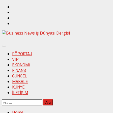
Skip
Twitter
to
İnstagram
content
Linkedin
Facebook
Primary
Menu
RÖPORTAJ
VIP
EKONOMİ
FİNANS
GÜNCEL
MAKALE
KÜNYE
İLETİŞİM
Arama:
Home