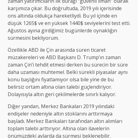
zaman yatırımcıların ilk durağı “güvenli liman” olarak
karşımıza çıkar. Bu doğrultuda, 2019 yılı içerisinde
ons altında oldukça hareketliydi. Bu yıl içinde en
düşük 1265$ ve en yüksek 1440$ seviyelerini test etti.
Ağustos ayına girdiğimiz bugünlerde oynaklığın
sürmesini bekliyorum.
Özellikle ABD ile Çin arasında süren ticaret
müzakereleri ve ABD Başkanı D. Trump’ın zaman
zaman Çin’i tehdit etmesi derken bu sürecin bir süre
daha uzaması muhtemel. Belki sürekli piyasalar aynı
konu başlığını fiyatlamıyor olsa bile yine de bu
belirsiz ortam altına olan talebi güçlendiriyor.
Dolayısıyla altın geri çekilmelerde sınırlı kalıyor.
Diğer yandan, Merkez Bankaları 2019 yılındaki
endişeler nedeniyle altın stoklarını arttırmaya
başladı. Merkez Bankaları tarafından altın alımları
toplam talebi arttırıyor. Altına olan ilavelerin
önümüzdeki aylarda da sürmesi beklenebilir.