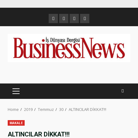
Skip
Twitter
İnstagram
Linkedin
Facebook
to
content
PRIMARY
MENU
Home
2019
Temmuz
30
ALTINCILAR DİKKAT!!!
MAKALE
ALTINCILAR DİKKAT!!!