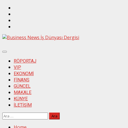
Skip
Twitter
to
İnstagram
content
Linkedin
Facebook
Primary
Menu
RÖPORTAJ
VIP
EKONOMİ
FİNANS
GÜNCEL
MAKALE
KÜNYE
İLETİŞİM
Arama:
Home