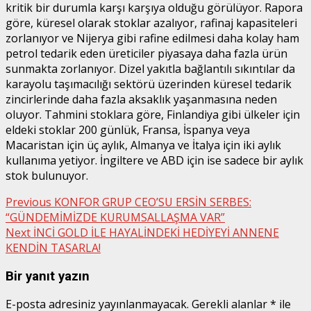
kritik bir durumla karşı karşıya olduğu görülüyor. Rapora
göre, küresel olarak stoklar azalıyor, rafinaj kapasiteleri
zorlanıyor ve Nijerya gibi rafine edilmesi daha kolay ham
petrol tedarik eden üreticiler piyasaya daha fazla ürün
sunmakta zorlanıyor. Dizel yakıtla bağlantılı sıkıntılar da
karayolu taşımacılığı sektörü üzerinden küresel tedarik
zincirlerinde daha fazla aksaklık yaşanmasına neden
oluyor. Tahmini stoklara göre, Finlandiya gibi ülkeler için
eldeki stoklar 200 günlük, Fransa, İspanya veya
Macaristan için üç aylık, Almanya ve İtalya için iki aylık
kullanıma yetiyor. İngiltere ve ABD için ise sadece bir aylık
stok bulunuyor.
Post
Previous
KONFOR GRUP CEO’SU ERSİN SERBES:
“GÜNDEMİMİZDE KURUMSALLAŞMA VAR”
navigation
Next
İNCİ GOLD İLE HAYALİNDEKİ HEDİYEYİ ANNENE
KENDİN TASARLA!
Bir yanıt yazın
E-posta adresiniz yayınlanmayacak.
Gerekli alanlar
*
ile