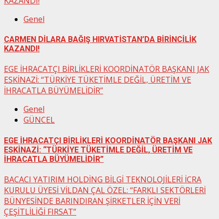
KAZANDI!
Genel
CARMEN DİLARA BAĞIŞ HIRVATİSTAN’DA BİRİNCİLİK
KAZANDI!
EGE İHRACATÇI BİRLİKLERİ KOORDİNATÖR BAŞKANI JAK
ESKİNAZİ: “TÜRKİYE TÜKETİMLE DEĞİL, ÜRETİM VE
İHRACATLA BÜYÜMELİDİR”
Genel
GÜNCEL
EGE İHRACATÇI BİRLİKLERİ KOORDİNATÖR BAŞKANI JAK
ESKİNAZİ: “TÜRKİYE TÜKETİMLE DEĞİL, ÜRETİM VE
İHRACATLA BÜYÜMELİDİR”
BACACI YATIRIM HOLDİNG BİLGİ TEKNOLOJİLERİ İCRA
KURULU ÜYESİ VİLDAN ÇAL ÖZEL: “FARKLI SEKTÖRLERİ
BÜNYESİNDE BARINDIRAN ŞİRKETLER İÇİN VERİ
ÇEŞİTLİLİĞİ FIRSAT”