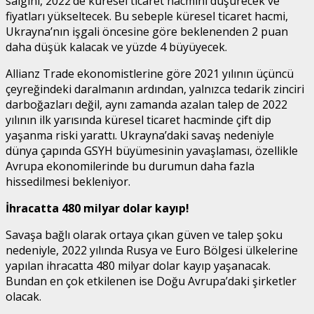
salgını, 2022’de küresel ticaret hacmini düşürecek ve
fiyatları yükseltecek. Bu sebeple küresel ticaret hacmi,
Ukrayna’nın işgali öncesine göre beklenenden 2 puan
daha düşük kalacak ve yüzde 4 büyüyecek.
Allianz Trade ekonomistlerine göre 2021 yılının üçüncü
çeyreğindeki daralmanın ardından, yalnızca tedarik zinciri
darboğazları değil, aynı zamanda azalan talep de 2022
yılının ilk yarısında küresel ticaret hacminde çift dip
yaşanma riski yarattı. Ukrayna’daki savaş nedeniyle
dünya çapında GSYH büyümesinin yavaşlaması, özellikle
Avrupa ekonomilerinde bu durumun daha fazla
hissedilmesi bekleniyor.
İhracatta 480 milyar dolar kayıp!
Savaşa bağlı olarak ortaya çıkan güven ve talep şoku
nedeniyle, 2022 yılında Rusya ve Euro Bölgesi ülkelerine
yapılan ihracatta 480 milyar dolar kayıp yaşanacak.
Bundan en çok etkilenen ise Doğu Avrupa’daki şirketler
olacak.