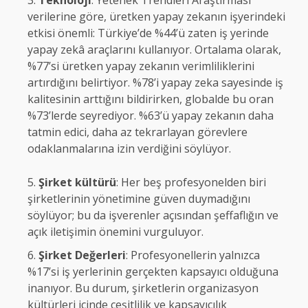
verilerine göre, üretken yapay zekanın işyerindeki
etkisi önemli: Türkiye’de %44’ü zaten iş yerinde
yapay zekâ araçlarını kullanıyor. Ortalama olarak,
%77’si üretken yapay zekanın verimliliklerini
artırdığını belirtiyor. %78’i yapay zeka sayesinde iş
kalitesinin arttığını bildirirken, globalde bu oran
%73’lerde seyrediyor. %63’ü yapay zekanın daha
tatmin edici, daha az tekrarlayan görevlere
odaklanmalarına izin verdiğini söylüyor.
Şirket kültürü
: Her beş profesyonelden biri
şirketlerinin yönetimine güven duymadığını
söylüyor; bu da işverenler açısından şeffaflığın ve
açık iletişimin önemini vurguluyor.
Şirket Değerleri
: Profesyonellerin yalnızca
%17’si iş yerlerinin gerçekten kapsayıcı olduğuna
inanıyor. Bu durum, şirketlerin organizasyon
kültürleri içinde çeşitlilik ve kapsayıcılık