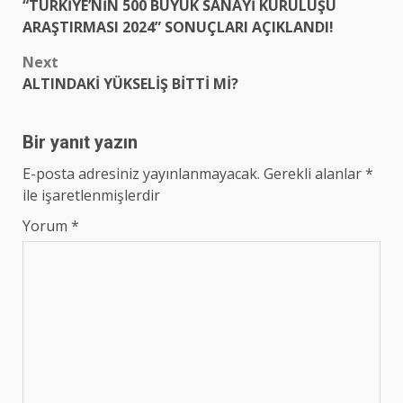
“TÜRKİYE’NİN 500 BÜYÜK SANAYİ KURULUŞU
navigation
ARAŞTIRMASI 2024” SONUÇLARI AÇIKLANDI!
Next
ALTINDAKİ YÜKSELİŞ BİTTİ Mİ?
Bir yanıt yazın
E-posta adresiniz yayınlanmayacak.
Gerekli alanlar
*
ile işaretlenmişlerdir
Yorum
*