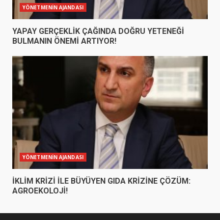
YÖNETMENİN AJANDASI
YAPAY GERÇEKLİK ÇAĞINDA DOĞRU YETENEĞİ
BULMANIN ÖNEMİ ARTIYOR!
YÖNETMENİN AJANDASI
İKLİM KRİZİ İLE BÜYÜYEN GIDA KRİZİNE ÇÖZÜM:
AGROEKOLOJİ!