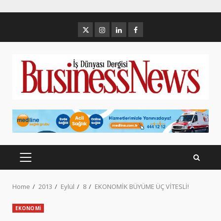
Skip
to
Twitter
İnstagram
Linkedin
Facebook
content
PRIMARY
MENU
Home
2013
Eylül
8
EKONOMİK BÜYÜME ÜÇ VİTESLİ!
EKONOMİ