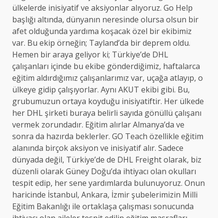
ülkelerde inisiyatif ve aksiyonlar alıyoruz. Go Help
başlığı altında, dünyanın neresinde olursa olsun bir
afet olduğunda yardıma koşacak özel bir ekibimiz
var. Bu ekip örneğin; Tayland’da bir deprem oldu.
Hemen bir araya geliyor ki; Türkiye’de DHL
çalışanları içinde bu ekibe gönderdiğimiz, haftalarca
eğitim aldırdığımız çalışanlarımız var, uçağa atlayıp, o
ülkeye gidip çalışıyorlar. Aynı AKUT ekibi gibi. Bu,
grubumuzun ortaya koyduğu inisiyatiftir. Her ülkede
her DHL şirketi buraya belirli sayıda gönüllü çalışanı
vermek zorundadır. Eğitim alırlar Almanya’da ve
sonra da hazırda beklerler. GO Teach özellikle eğitim
alanında birçok aksiyon ve inisiyatif alır. Sadece
dünyada değil, Türkiye’de de DHL Freight olarak, biz
düzenli olarak Güney Doğu’da ihtiyacı olan okulları
tespit edip, her sene yardımlarda bulunuyoruz. Onun
haricinde İstanbul, Ankara, İzmir şubelerimizin Milli
Eğitim Bakanlığı ile ortaklaşa çalışması sonucunda
ihtiyacı olan aileler tespit edilip eğitim masrafları