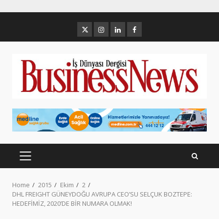
Skip
to
Twitter
İnstagram
Linkedin
Facebook
content
PRIMARY
MENU
Home
2015
Ekim
2
DHL FREIGHT GÜNEYDOĞU AVRUPA CEO’SU SELÇUK BOZTEPE:
HEDEFİMİZ, 2020’DE BİR NUMARA OLMAK!