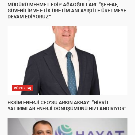
MÜDÜRÜ MEHMET EDİP AĞAOĞULLARI: “ŞEFFAF,
GÜVENİLİR VE ETİK ÜRETİM ANLAYIŞI İLE ÜRETMEYE
DEVAM EDİYORUZ”
RÖPORTAJ
EKSİM ENERJİ CEO’SU ARKIN AKBAY: “HİBRİT
YATIRIMLAR ENERJİ DÖNÜŞÜMÜNÜ HIZLANDIRIYOR”