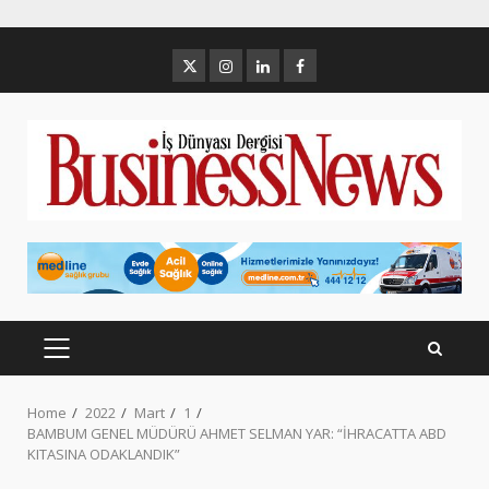
Skip
to
Twitter
İnstagram
Linkedin
Facebook
content
PRIMARY
MENU
Home
2022
Mart
1
BAMBUM GENEL MÜDÜRÜ AHMET SELMAN YAR: “İHRACATTA ABD
KITASINA ODAKLANDIK”