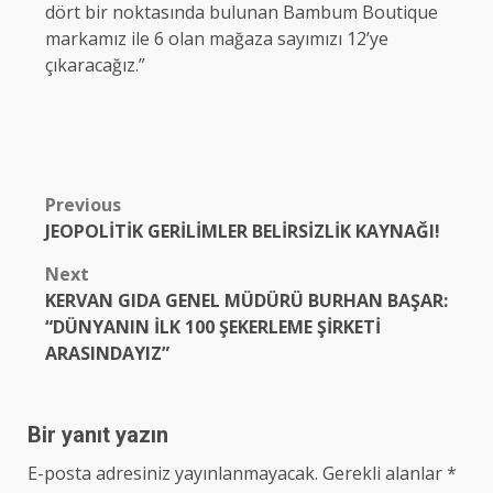
dört bir noktasında bulunan Bambum Boutique
markamız ile 6 olan mağaza sayımızı 12’ye
çıkaracağız.”
Post
Previous
JEOPOLİTİK GERİLİMLER BELİRSİZLİK KAYNAĞI!
navigation
Next
KERVAN GIDA GENEL MÜDÜRÜ BURHAN BAŞAR:
“DÜNYANIN İLK 100 ŞEKERLEME ŞİRKETİ
ARASINDAYIZ”
Bir yanıt yazın
E-posta adresiniz yayınlanmayacak.
Gerekli alanlar
*