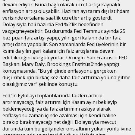
devam ediyor. Buna bağlı olarak ücret artışı kaynaklı
enflasyon artışı oluşabilir. Haziran ayı tarım dışı istihdam
verisinde ortalama saatlik ücretler artış gösterdi.
Dolayısıyla hali hazırda Fed %2’lik hedefinden
vazgeçmeyecektir. Bu durumda Fed Temmuz ayında 25
baz puan faiz artışı yapıp, yılın geri kalanında bir faiz
artışı daha yapabilir. Son zamanlarda Fed üyelerinin bir
ksımı da yılın geri kalanı için faiz artışlarına devam
edebileceğini vurguluyorlar. Örneğin; San Francisco FED
Başkanı Mary Daly, Brookings Enstitüsü’nde yaptığı
konuşmasında, “Bu yıl içinde enflasyonu gerçekten
düşürmek için birkaç kez daha faiz arttırma yoluna gitme
olasılığımız var” şeklinde konuştu.
Fed ‘in Eylül ayı toplantılarında faizleri artırıp
artırmayacağı, faiz artırımı için Kasım ayını bekleyip
beklemeyeceği ya da faiz artırımını askıya alarak
enflasyonu zaman içinde azalması için kendi haline
bırakıp bırakmayacağı net değil. Dolayısıyla mevcut
durumda tüm bu gelişmeler ons altının yukarı yönlü ivme