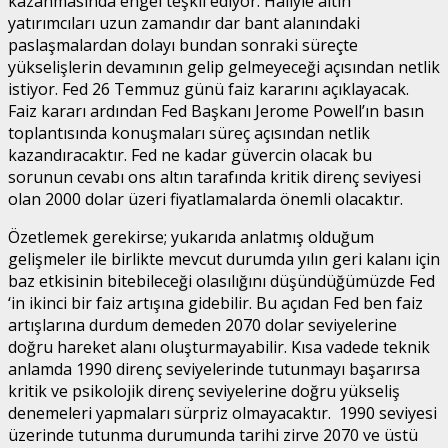
kazanmasında engel teşkil ediyor. Haliyle altın
yatırımcıları uzun zamandır dar bant alanındaki
paslaşmalardan dolayı bundan sonraki süreçte
yükselişlerin devamının gelip gelmeyeceği açısından netlik
istiyor. Fed 26 Temmuz günü faiz kararını açıklayacak.
Faiz kararı ardından Fed Başkanı Jerome Powell’ın basın
toplantısında konuşmaları süreç açısından netlik
kazandıracaktır. Fed ne kadar güvercin olacak bu
sorunun cevabı ons altın tarafında kritik direnç seviyesi
olan 2000 dolar üzeri fiyatlamalarda önemli olacaktır.
Özetlemek gerekirse; yukarıda anlatmış olduğum
gelişmeler ile birlikte mevcut durumda yılın geri kalanı için
baz etkisinin bitebileceği olasılığını düşündüğümüzde Fed
‘in ikinci bir faiz artışına gidebilir. Bu açıdan Fed ben faiz
artışlarına durdum demeden 2070 dolar seviyelerine
doğru hareket alanı oluşturmayabilir. Kısa vadede teknik
anlamda 1990 direnç seviyelerinde tutunmayı başarırsa
kritik ve psikolojik direnç seviyelerine doğru yükseliş
denemeleri yapmaları sürpriz olmayacaktır. 1990 seviyesi
üzerinde tutunma durumunda tarihi zirve 2070 ve üstü