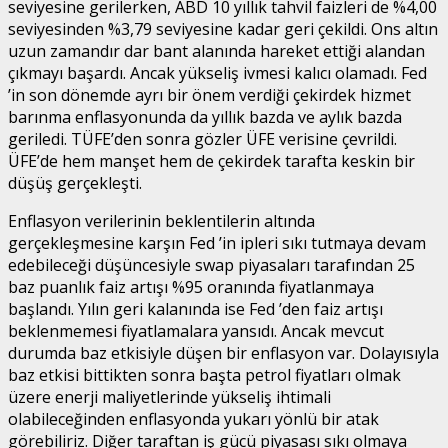
seviyesine gerilerken, ABD 10 yıllık tahvil faizleri de %4,00
seviyesinden %3,79 seviyesine kadar geri çekildi. Ons altın
uzun zamandır dar bant alanında hareket ettiği alandan
çıkmayı başardı. Ancak yükseliş ivmesi kalıcı olamadı. Fed
’in son dönemde ayrı bir önem verdiği çekirdek hizmet
barınma enflasyonunda da yıllık bazda ve aylık bazda
geriledi. TÜFE’den sonra gözler ÜFE verisine çevrildi.
ÜFE’de hem manşet hem de çekirdek tarafta keskin bir
düşüş gerçekleşti.
Enflasyon verilerinin beklentilerin altında
gerçekleşmesine karşın Fed ’in ipleri sıkı tutmaya devam
edebileceği düşüncesiyle swap piyasaları tarafından 25
baz puanlık faiz artışı %95 oranında fiyatlanmaya
başlandı. Yılın geri kalanında ise Fed ’den faiz artışı
beklenmemesi fiyatlamalara yansıdı. Ancak mevcut
durumda baz etkisiyle düşen bir enflasyon var. Dolayısıyla
baz etkisi bittikten sonra başta petrol fiyatları olmak
üzere enerji maliyetlerinde yükseliş ihtimali
olabileceğinden enflasyonda yukarı yönlü bir atak
görebiliriz. Diğer taraftan iş gücü piyasası sıkı olmaya