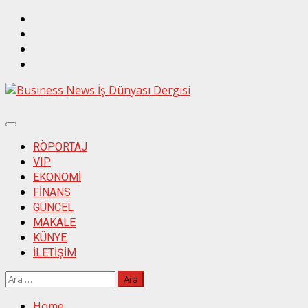
Skip
Twitter
to
İnstagram
content
Linkedin
Facebook
Primary
Menu
RÖPORTAJ
VIP
EKONOMİ
FİNANS
GÜNCEL
MAKALE
KÜNYE
İLETİŞİM
Arama:
Home